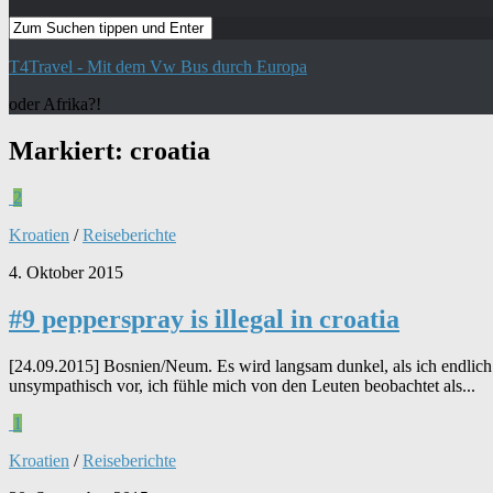
T4Travel - Mit dem Vw Bus durch Europa
oder Afrika?!
Markiert:
croatia
2
Kroatien
/
Reiseberichte
4. Oktober 2015
#9 pepperspray is illegal in croatia
[24.09.2015] Bosnien/Neum. Es wird langsam dunkel, als ich endlich
unsympathisch vor, ich fühle mich von den Leuten beobachtet als...
1
Kroatien
/
Reiseberichte