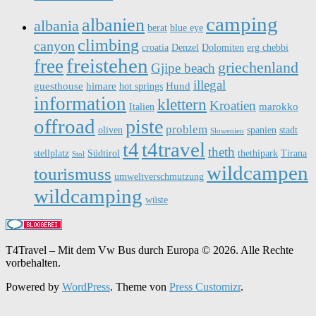
camping
albanien
albania
berat
blue eye
climbing
canyon
croatia
Denzel
Dolomiten
erg chebbi
freistehen
free
griechenland
Gjipe beach
illegal
guesthouse
himare
Hund
hot springs
information
klettern
Kroatien
marokko
Italien
offroad
piste
problem
oliven
spanien
stadt
Slowenien
t4travel
t4
theth
stellplatz
Südtirol
thethipark
Tirana
Stol
wildcampen
tourismuss
umweltverschmutzung
wildcamping
wüste
T4Travel – Mit dem Vw Bus durch Europa © 2026. Alle Rechte
vorbehalten.
Powered by
WordPress
. Theme von
Press Customizr
.