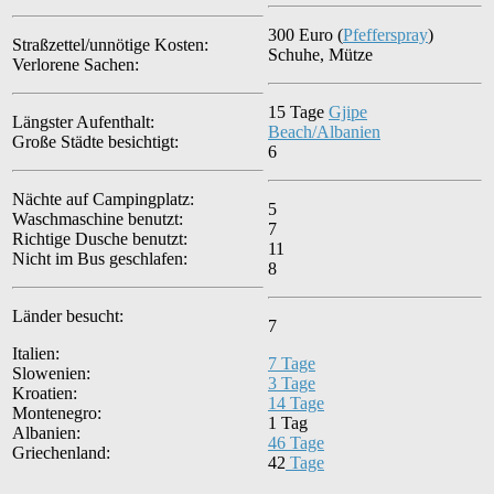
300 Euro (
Pfefferspray
)
Straßzettel/unnötige Kosten:
Schuhe, Mütze
Verlorene Sachen:
15 Tage
Gjipe
Längster Aufenthalt:
Beach/Albanien
Große Städte besichtigt:
6
Nächte auf Campingplatz:
5
Waschmaschine benutzt:
7
Richtige Dusche benutzt:
11
Nicht im Bus geschlafen:
8
Länder besucht:
7
Italien:
7 Tage
Slowenien:
3 Tage
Kroatien:
14 Tage
Montenegro:
1 Tag
Albanien:
46 Tage
Griechenland:
42
Tage