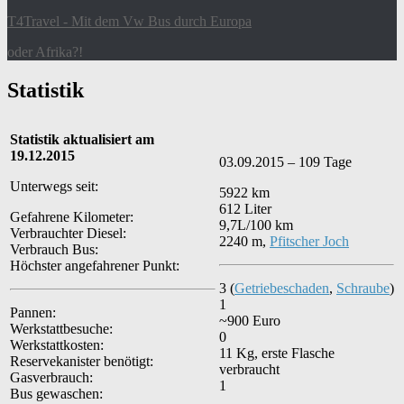
T4Travel - Mit dem Vw Bus durch Europa
oder Afrika?!
Statistik
Statistik aktualisiert am
19.12.2015
03.09.2015 – 109 Tage
Unterwegs seit:
5922 km
612 Liter
Gefahrene Kilometer:
9,7L/100 km
Verbrauchter Diesel:
2240 m,
Pfitscher Joch
Verbrauch Bus:
Höchster angefahrener Punkt:
3 (
Getriebeschaden
,
Schraube
)
1
Pannen:
~900 Euro
Werkstattbesuche:
0
Werkstattkosten:
11 Kg, erste Flasche
Reservekanister benötigt:
verbraucht
Gasverbrauch:
1
Bus gewaschen: