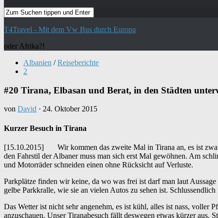
T4Travel - Mit dem Vw Bus durch Europa
oder Afrika?!
Albanien
/
Reiseberichte
2
#20 Tirana, Elbasan und Berat, in den Städten unter
von
David
·
24. Oktober 2015
Kurzer Besuch in Tirana
[15.10.2015] Wir kommen das zweite Mal in Tirana an, es ist zwar ni
den Fahrstil der Albaner muss man sich erst Mal gewöhnen. Am schlim
und Motorräder schneiden einen ohne Rücksicht auf Verluste.
Parkplätze finden wir keine, da wo was frei ist darf man laut Aussage 
gelbe Parkkralle, wie sie an vielen Autos zu sehen ist. Schlussendlic
Das Wetter ist nicht sehr angenehm, es ist kühl, alles ist nass, voller 
anzuschauen. Unser Tiranabesuch fällt deswegen etwas kürzer aus. S