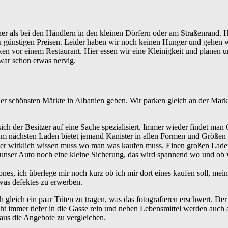
her als bei den Händlern in den kleinen Dörfern oder am Straßenrand. 
 zu günstigen Preisen. Leider haben wir noch keinen Hunger und gehen 
en vor einem Restaurant. Hier essen wir eine Kleinigkeit und planen u
war schon etwas nervig.
r schönsten Märkte in Albanien geben. Wir parken gleich an der Mark
sich der Besitzer auf eine Sache spezialisiert. Immer wieder findet man
. Am nächsten Laden bietet jemand Kanister in allen Formen und Größe
hier wirklich wissen muss wo man was kaufen muss. Einen großen Lade
 unser Auto noch eine kleine Sicherung, das wird spannend wo und ob w
, ich überlege mir noch kurz ob ich mir dort eines kaufen soll, meine
was defektes zu erwerben.
 gleich ein paar Tüten zu tragen, was das fotografieren erschwert. Der 
eht immer tiefer in die Gasse rein und neben Lebensmittel werden auch 
aus die Angebote zu vergleichen.