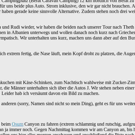
nen Campingplatz (Berat Caravan Camping) 12 km nördlich von Berat zu 
r uns beide plus Auto. Strom inklusive, den wir gar nicht brauchen. A
ir haben gerade keine sinnvolle Alternative. Zudem stehen noch drei we
tra und Rudi wieder, wir haben die beiden nach unserer Tour nach Thet
ochen in Albanien unterwegs und wollen danach noch kurz nach Griech
ympatisch. Wir unterhalten uns kurz, machen uns dann aber auf den B
mich extrem fertig, die Nase läuft, mein Kopf droht zu platzen, die Auge
chen mit Käse-Schinken, zum Nachtisch wahlweise mit Zucker-Zimt 
, die Männer unterhalten sich über die Autos J. Wir stehen neben einer
. Leider hab ich versäumt davon ein Bild zu machen.
anderen (sorry, Namen sind nicht so mein Ding), geht es für uns weiter
e beim
Osum
Canyon zu fahren (extrem schlammig und rutschig, aufgru
an ja immer noch. Gegen Nachmittag kommen wir am Canyon an, bis hie
wollen uns hier alles morgen anschauen und anschließend die Piste nach