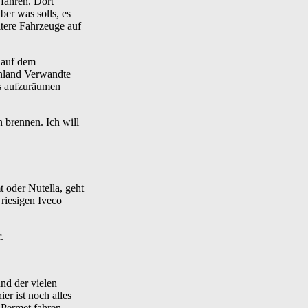
fahren. Dort
ber was solls, es
itere Fahrzeuge auf
h auf dem
enland Verwandte
us aufzuräumen
n brennen. Ich will
oder Nutella, geht
 riesigen Iveco
.
nd der vielen
r ist noch alles
 Permet fahren.