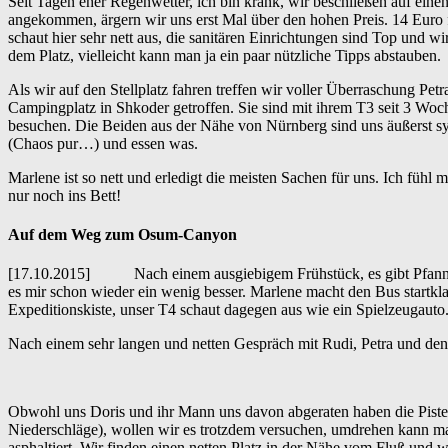
Seit Tagen eher Regenwetter, ich bin krank, wir beschließen auf ei
angekommen, ärgern wir uns erst Mal über den hohen Preis. 14 Euro fü
schaut hier sehr nett aus, die sanitären Einrichtungen sind Top und w
dem Platz, vielleicht kann man ja ein paar nützliche Tipps abstauben.
Als wir auf den Stellplatz fahren treffen wir voller Überraschung Pe
Campingplatz in Shkoder getroffen. Sie sind mit ihrem T3 seit 3 W
besuchen. Die Beiden aus der Nähe von Nürnberg sind uns äußerst s
(Chaos pur…) und essen was.
Marlene ist so nett und erledigt die meisten Sachen für uns. Ich fühl 
nur noch ins Bett!
Auf dem Weg zum Osum-Canyon
[17.10.2015] Nach einem ausgiebigem Frühstück, es gibt Pfannku
es mir schon wieder ein wenig besser. Marlene macht den Bus startklar
Expeditionskiste, unser T4 schaut dagegen aus wie ein Spielzeugauto
Nach einem sehr langen und netten Gespräch mit Rudi, Petra und den 
Obwohl uns Doris und ihr Mann uns davon abgeraten haben die Pist
Niederschläge), wollen wir es trotzdem versuchen, umdrehen kann m
asphaltiert. Wir finden einen netten Platz in der Nähe vom Fluß und 