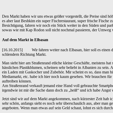
Den Markt haben wir uns etwas größer vorgestellt, die Preise sind hö
es aber laut Beshkim ein super Fischrestaurant, super frische Fische
Besichtigung, fahren wir noch ein Stück weiter in den Süden und park
sowas wie mit Kap Rodon soll nicht nochmal passieren, der Umweg 
Auf dem Markt in Elbasan
[16.10.2015] Wir fahren weiter nach Elbasan, hier soll es einen de
schlendern Richtung Markt.
Man sieht hier am Straßenrand etliche kleine Geschäfte, meistens hat 
hässlichen Plastikblumen, scheinen sehr beliebt in Albanien zu sein
ein Laden mit Gaskocher und Zubehör. Mir scheint es so, dass man 
Mediamarkt, etc. habe ich hier noch kaum gesehen. Wir brauchen für
auftreiben können.
Am Straßenrand verkauft jemand eine Hand voll gebrauchte Smartphones
irgendwie ist mir die Sache dann doch zu „heiß“ und ich habe Angst 
Jetzt sind wir auf dem Markt angekommen, nach kürzester Zeit hab ich
sehr schön, anfangs sieht es noch sehr überschaulich aus, aber man g
angeboten. Wenn man etwas auf sein Geld schaut, lohnt es sich durch